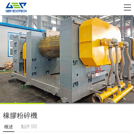
應用領域

資訊動態
關於我們
聯絡我們
橡膠粉碎機
點評 [0]
概述