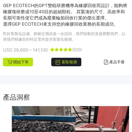
GEP ECOTECH的GPT雙輥研磨機專為橡膠回收而設計，能夠將
橡膠塊研磨成10至40目的超細顆粒。 其緊湊的尺寸、高效率和
長期可靠性使它們成為廢棄輪胎回收行業的傑出選擇。
選擇GEP ECOTECH來支持您的橡膠回收業務的長期成功。
對於客製化設備、精確定價或進一步諮詢，我們鼓勵您直接聯繫我們，以
便我們根據您的特定需求提供客製化報價。
(0/0)
USD 28,600 – 141,100





開始下單
索取報價
產品手冊
產品洞察