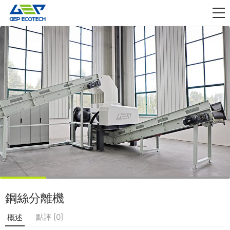
應用領域

資訊動態
關於我們
聯絡我們
鋼絲分離機
點評 [0]
概述