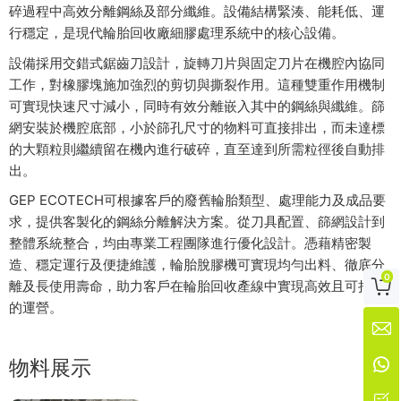
碎過程中高效分離鋼絲及部分纖維。設備結構緊湊、能耗低、運
行穩定，是現代輪胎回收廠細膠處理系統中的核心設備。
設備採用交錯式鋸齒刀設計，旋轉刀片與固定刀片在機腔內協同
工作，對橡膠塊施加強烈的剪切與撕裂作用。這種雙重作用機制
可實現快速尺寸減小，同時有效分離嵌入其中的鋼絲與纖維。篩
網安裝於機腔底部，小於篩孔尺寸的物料可直接排出，而未達標
的大顆粒則繼續留在機內進行破碎，直至達到所需粒徑後自動排
出。
GEP ECOTECH可根據客戶的廢舊輪胎類型、處理能力及成品要
求，提供客製化的鋼絲分離解決方案。從刀具配置、篩網設計到
整體系統整合，均由專業工程團隊進行優化設計。憑藉精密製
造、穩定運行及便捷維護，輪胎脫膠機可實現均勻出料、徹底分
0

離及長使用壽命，助力客戶在輪胎回收產線中實現高效且可持續
的運營。


物料展示
