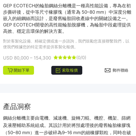
GEP ECOTECH的輪胎鋼絲分離機是一種高性能設備，專為在初
步撕碎後，從中等尺寸橡膠塊（通常為 50–80 mm）中深度分離
嵌入的細鋼絲而設計，是廢舊輪胎回收產線中的關鍵設備之一。
GEP ECOTECH開發的高性能輪胎脫膠機，為輪胎中段處理提供
高效、穩定且環保的解決方案。
對於客製化設備、精確定價或進一步諮詢，我們鼓勵您直接聯繫我們，以
便我們根據您的特定需求提供客製化報價。
(0/0)
USD 80,000 – 154,300





開始下單
索取報價
郵件聯絡
產品洞察
鋼絲分離機主要由電機、減速機、旋轉刀輥、機腔、機架、篩網
及液壓輔助系統組成。其設計用於將預處理後的廢舊輪胎橡膠塊
（50–80 mm）進一步破碎為9–16 mm的細橡膠顆粒，同時在破