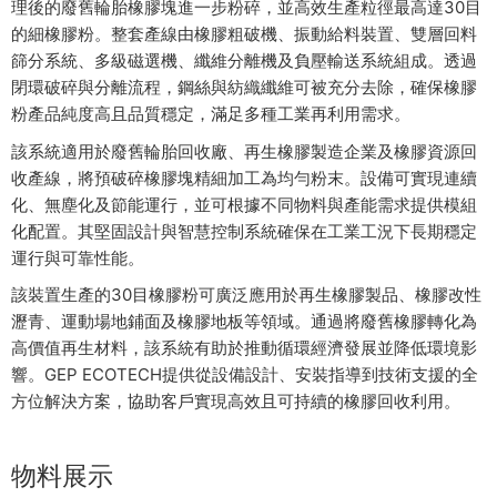
理後的廢舊輪胎橡膠塊進一步粉碎，並高效生產粒徑最高達30目
的細橡膠粉。整套產線由橡膠粗破機、振動給料裝置、雙層回料
篩分系統、多級磁選機、纖維分離機及負壓輸送系統組成。透過
閉環破碎與分離流程，鋼絲與紡織纖維可被充分去除，確保橡膠
粉產品純度高且品質穩定，滿足多種工業再利用需求。
該系統適用於廢舊輪胎回收廠、再生橡膠製造企業及橡膠資源回
收產線，將預破碎橡膠塊精細加工為均勻粉末。設備可實現連續
化、無塵化及節能運行，並可根據不同物料與產能需求提供模組
化配置。其堅固設計與智慧控制系統確保在工業工況下長期穩定
運行與可靠性能。
該裝置生產的30目橡膠粉可廣泛應用於再生橡膠製品、橡膠改性
瀝青、運動場地鋪面及橡膠地板等領域。通過將廢舊橡膠轉化為
高價值再生材料，該系統有助於推動循環經濟發展並降低環境影
響。GEP ECOTECH提供從設備設計、安裝指導到技術支援的全
方位解決方案，協助客戶實現高效且可持續的橡膠回收利用。
物料展示