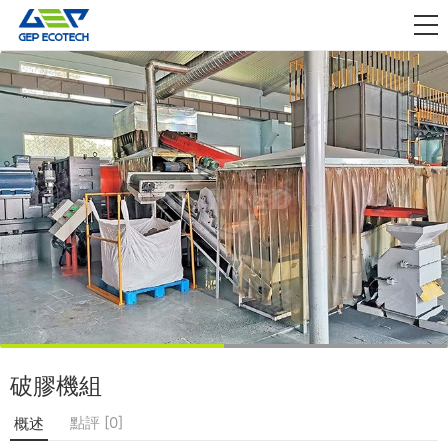
應用領域

資訊動態
關於我們
聯絡我們
破膠機組
點評 [0]
概述