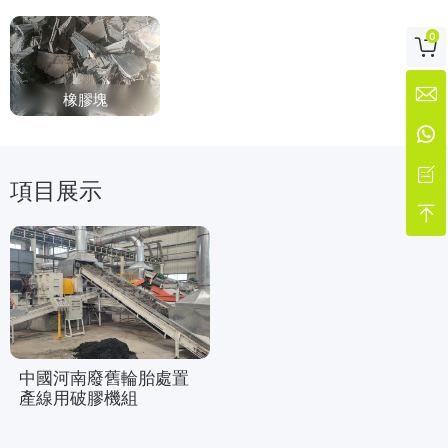
0


橡膠塊


項目展示

中國河南廢舊輪胎處置
產線用破膠機組